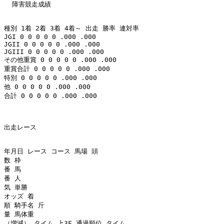
  障害競走成績 

種別 1着 2着 3着 4着～ 出走 勝率 連対率 

JGI 0 0 0 0 0 .000 .000 

JGII 0 0 0 0 0 .000 .000 

JGIII 0 0 0 0 0 .000 .000 

その他重賞 0 0 0 0 0 .000 .000 

重賞合計 0 0 0 0 0 .000 .000 

特別 0 0 0 0 0 .000 .000 

他 0 0 0 0 0 .000 .000 

合計 0 0 0 0 0 .000 .000 

出走レース 

年月日 レース コース 馬場 頭

数 枠

番 馬

番 人

気 単勝

オッズ 着

順 騎手名 斤

量 馬体重

（増減） タイム 上3F 通過順位 タイム
