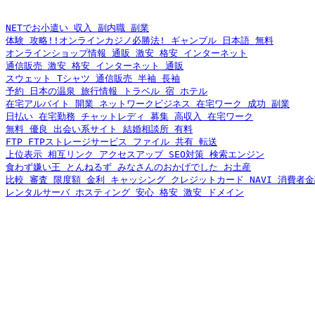
NETでお小遣い 収入 副内職 副業
体験 攻略!!オンラインカジノ必勝法! ギャンブル 日本語 無料
オンラインショップ情報 通販 激安 格安 インターネット
通信販売 激安 格安 インターネット 通販
スウェット Tシャツ 通信販売 半袖 長袖
予約 日本の温泉 旅行情報 トラベル 宿 ホテル
在宅アルバイト 開業 ネットワークビジネス 在宅ワーク 成功 副業
日払い 在宅勤務 チャットレディ 募集 高収入 在宅ワーク
無料 優良 出会い系サイト 結婚相談所 有料
FTP FTPストレージサービス ファイル 共有 転送
上位表示 相互リンク アクセスアップ SEO対策 検索エンジン
食わず嫌い王 とんねるず みなさんのおかげでした お土産
比較 審査 限度額 金利 キャッシング クレジットカード NAVI 消費者
レンタルサーバ ホスティング 安心 格安 激安 ドメイン