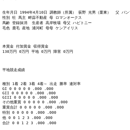
生年月日 1994年4月10日 調教師（所属） 荻野 光男（栗東）  父 バン
性別 牡 馬主 畔蒜不動産 母 ロマンオークス 

馬齢 登録抹消  生産者 高岸牧場 母父 ハビトニー 

毛色 鹿毛 産地 浦河町 母母 ケンアイリス 

本賞金 付加賞金 収得賞金 

130万円 0万円 平地 0万円 障害 0万円 

平地競走成績 

種別 1着 2着 3着 4着～ 出走 勝率 連対率 

GI 0 0 0 0 0 .000 .000 

GII 0 0 0 0 0 .000 .000 

GIII 0 0 0 0 0 .000 .000 

その他重賞 0 0 0 0 0 .000 .000 

重賞合計 0 0 0 0 0 .000 .000 

特別 0 0 0 0 0 .000 .000 

他 0 0 1 2 3 .000 .000 

合計 0 0 1 2 3 .000 .000 
