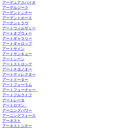
アーデュアスバイオ
アーデルジーク
アーデントシチー
アーデントホース
アーデントラヴ
アートウィルサミー
アートオブウォー
アートギャラリー
アートギャロップ
アートサイン
アートサンキュー
アートシーン
アートストロング
アートチヨノオー
アートディレクター
アートドーター
アートフォーラム
アートフューチャー 
アートフルライフ
アートレータ
アートロマン 
アーニングパワー
アーニングフォース
アーネスト
アーネストシチー